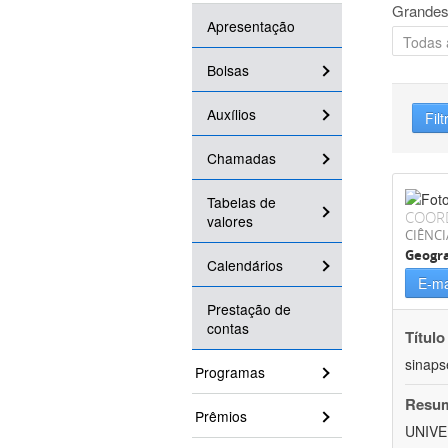
Grandes
Apresentação
Bolsas
Auxílios
Filt
Chamadas
Tabelas de
COOR
valores
CIÊNC
Geogra
Calendários
E-ma
Prestação de
contas
Título
sinaps
Programas
Resu
Prêmios
UNIVE