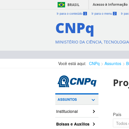
Acesso à informação
BRASIL
Ir para o conteúdo
1
Ir para o menu
2
Ir pa
CNPq
MINISTÉRIO DA CIÊNCIA, TECNOLOGI
Você está aqui:
CNPq
Assuntos
B
Pro
ASSUNTOS
Institucional
País
Bolsas e Auxílios