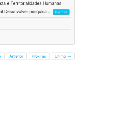
a e Territorialidades Humanas 
al Desenvolver pesquisa
...
leia mais
o
Anterior
Próximo
Último →