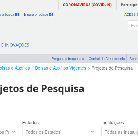
CORONAVÍRUS (COVID-19)
Participe
ra a busca
3
Ir para o rodapé
4
ACESSI
A E INOVAÇÕES
Perguntas frequentes
Central de Atendimento
Serv
olsas e Auxílios
Bolsas e Auxílios Vigentes
Projetos de Pesquisa
jetos de Pesquisa
Estados
Instituições