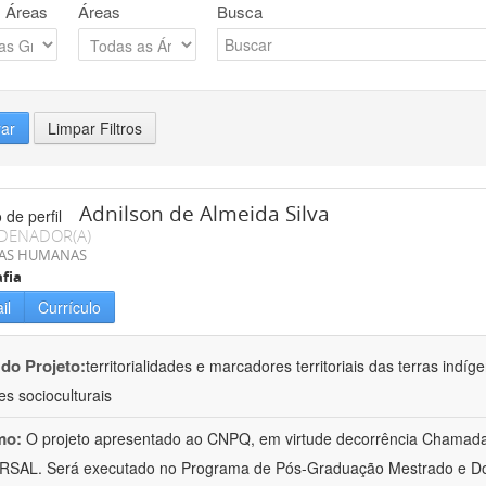
 Áreas
Áreas
Busca
rar
Limpar Filtros
Adnilson de Almeida Silva
DENADOR(A)
IAS HUMANAS
fia
il
Currículo
 do Projeto:
territorialidades e marcadores territoriais das terras indí
es socioculturais
mo:
O projeto apresentado ao CNPQ, em virtude decorrência Chamad
RSAL. Será executado no Programa de Pós-Graduação Mestrado e Do