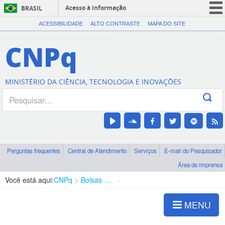
Acesso à informação
BRASIL
CORONAVÍRUS (COVID-19)
ACESSIBILIDADE
ALTO CONTRASTE
MAPA DO SITE
Participe
CNPq
Serviços
Legislação
MINISTÉRIO DA CIÊNCIA, TECNOLOGIA E INOVAÇÕES
Canais
Perguntas frequentes
Central de Atendimento
Serviços
E-mail do Pesquisador
Área de imprensa
Você está aqui:
CNPq
Bolsas e Auxílios Vigentes
Projetos de Pesquisa
MENU