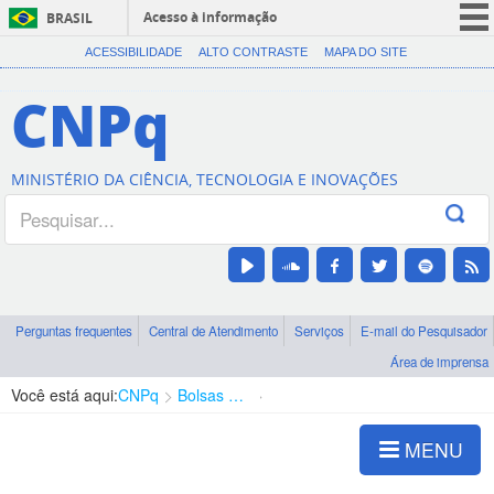
Acesso à informação
BRASIL
CORONAVÍRUS (COVID-19)
ACESSIBILIDADE
ALTO CONTRASTE
MAPA DO SITE
Participe
CNPq
Serviços
Legislação
MINISTÉRIO DA CIÊNCIA, TECNOLOGIA E INOVAÇÕES
Canais
Perguntas frequentes
Central de Atendimento
Serviços
E-mail do Pesquisador
Área de imprensa
Você está aqui:
CNPq
Bolsas e Auxílios Vigentes
Projetos de Pesquisa
MENU