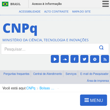
Acesso à informação
BRASIL
CORONAVÍRUS (COVID-19)
ACESSIBILIDADE
ALTO CONTRASTE
MAPA DO SITE
Participe
CNPq
Serviços
Legislação
MINISTÉRIO DA CIÊNCIA, TECNOLOGIA E INOVAÇÕES
Canais
Perguntas frequentes
Central de Atendimento
Serviços
E-mail do Pesquisador
Área de imprensa
Você está aqui:
CNPq
Bolsas e Auxílios Vigentes
Projetos de Pesquisa
MENU