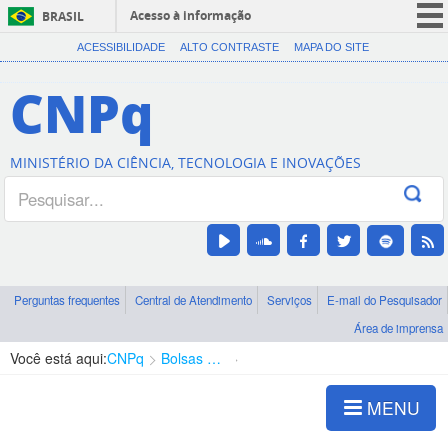
Acesso à informação
BRASIL
CORONAVÍRUS (COVID-19)
ACESSIBILIDADE
ALTO CONTRASTE
MAPA DO SITE
Participe
CNPq
Serviços
Legislação
MINISTÉRIO DA CIÊNCIA, TECNOLOGIA E INOVAÇÕES
Canais
Perguntas frequentes
Central de Atendimento
Serviços
E-mail do Pesquisador
Área de imprensa
Você está aqui:
CNPq
Bolsas e Auxílios Vigentes
Projetos de Pesquisa
MENU