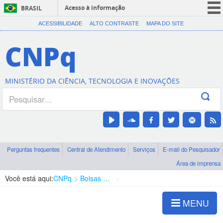
Acesso à informação
BRASIL
CORONAVÍRUS (COVID-19)
ACESSIBILIDADE
ALTO CONTRASTE
MAPA DO SITE
Participe
CNPq
Serviços
Legislação
MINISTÉRIO DA CIÊNCIA, TECNOLOGIA E INOVAÇÕES
Canais
Perguntas frequentes
Central de Atendimento
Serviços
E-mail do Pesquisador
Área de imprensa
Você está aqui:
CNPq
Bolsas e Auxílios Vigentes
Projetos de Pesquisa
MENU