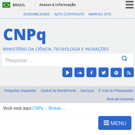
Acesso à informação
BRASIL
CORONAVÍRUS (COVID-19)
ACESSIBILIDADE
ALTO CONTRASTE
MAPA DO SITE
Participe
CNPq
Serviços
Legislação
MINISTÉRIO DA CIÊNCIA, TECNOLOGIA E INOVAÇÕES
Canais
Perguntas frequentes
Central de Atendimento
Serviços
E-mail do Pesquisador
Área de imprensa
Você está aqui:
CNPq
Bolsas e Auxílios Vigentes
Projetos de Pesquisa
MENU