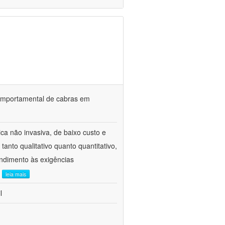
o comportamental de cabras em
ca não invasiva, de baixo custo e
tanto qualitativo quanto quantitativo,
ndimento às exigências
.
leia mais
l