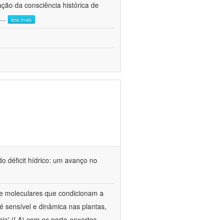
ão da consciência histórica de
...
leia mais
o déficit hídrico: um avanço no
s e moleculares que condicionam a
é sensível e dinâmica nas plantas,
cia' (LA) com os porta-enxertos