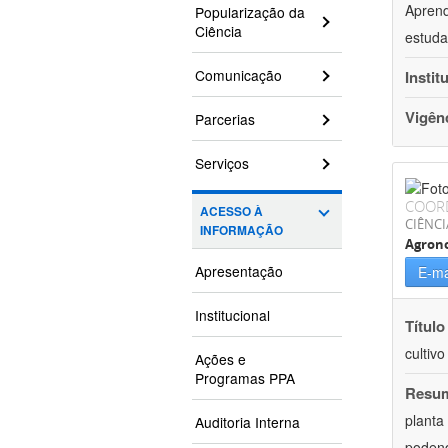
Aprend
Popularização da
Ciência
estuda
Comunicação
Instit
Vigên
Parcerias
Serviços
COOR
ACESSO À
CIÊNCI
INFORMAÇÃO
Agron
Apresentação
E-ma
Institucional
Título
cultiv
Ações e
Programas PPA
Resu
planta
Auditoria Interna
podend