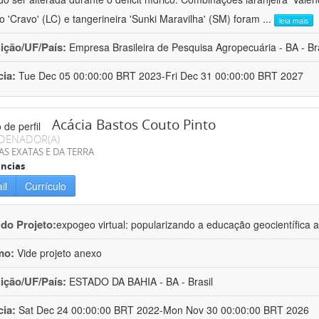
ro 'Cravo' (LC) e tangerineira 'Sunki Maravilha' (SM) foram
...
leia mais
uição/UF/País:
Empresa Brasileira de Pesquisa Agropecuária - BA - Bra
cia:
Tue Dec 05 00:00:00 BRT 2023-Fri Dec 31 00:00:00 BRT 2027
Acácia Bastos Couto Pinto
DENADOR(A)
AS EXATAS E DA TERRA
ncias
il
Currículo
 do Projeto:
expogeo virtual: popularizando a educação geocientífica a
mo:
Vide projeto anexo
uição/UF/País:
ESTADO DA BAHIA - BA - Brasil
cia:
Sat Dec 24 00:00:00 BRT 2022-Mon Nov 30 00:00:00 BRT 2026