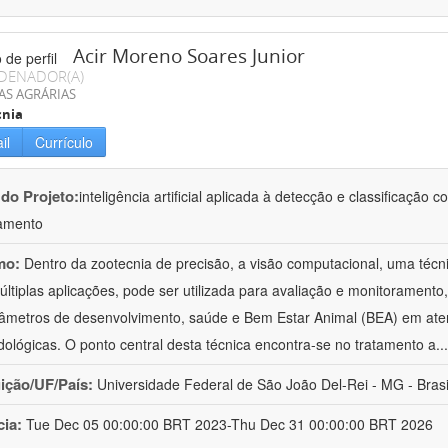
Acir Moreno Soares Junior
DENADOR(A)
AS AGRÁRIAS
cnia
il
Currículo
 do Projeto:
inteligência artificial aplicada à detecção e classificaçã
amento
mo:
Dentro da zootecnia de precisão, a visão computacional, uma técni
ltiplas aplicações, pode ser utilizada para avaliação e monitoramento, 
âmetros de desenvolvimento, saúde e Bem Estar Animal (BEA) em ate
ológicas. O ponto central desta técnica encontra-se no tratamento a
..
uição/UF/País:
Universidade Federal de São João Del-Rei - MG - Brasi
cia:
Tue Dec 05 00:00:00 BRT 2023-Thu Dec 31 00:00:00 BRT 2026