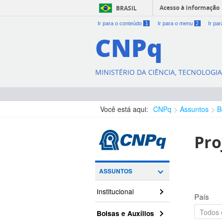
Acesso à informação
BRASIL
Ir para o conteúdo
1
Ir para o menu
2
Ir pa
CNPq
MINISTÉRIO DA CIÊNCIA, TECNOLOGI
Você está aqui:
CNPq
Assuntos
B
Pro
ASSUNTOS
Institucional
País
Bolsas e Auxílios