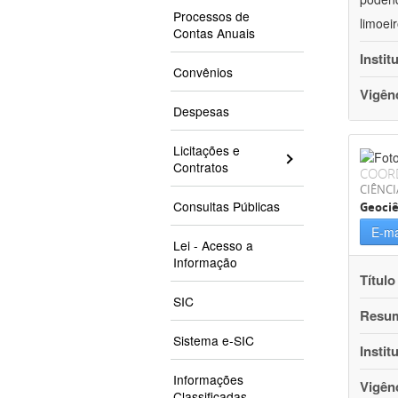
Processos de
limoei
Contas Anuais
Instit
Convênios
Vigên
Despesas
Licitações e
Contratos
COOR
CIÊNCI
Consultas Públicas
Geociê
E-ma
Lei - Acesso a
Informação
Título
SIC
Resu
Sistema e-SIC
Instit
Informações
Vigên
Classificadas