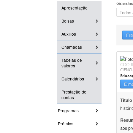
Grandes
Apresentação
Bolsas
Auxílios
Filt
Chamadas
Tabelas de
COOR
valores
CIÊNC
Educa
Calendários
E-ma
Prestação de
contas
Título
históri
Programas
Resu
Prêmios
aos pr