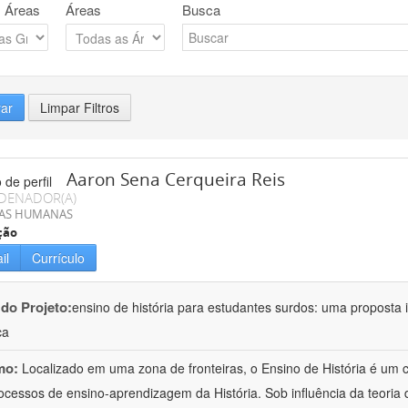
 Áreas
Áreas
Busca
rar
Limpar Filtros
Aaron Sena Cerqueira Reis
DENADOR(A)
IAS HUMANAS
ção
il
Currículo
 do Projeto:
ensino de história para estudantes surdos: uma proposta i
ca
mo:
Localizado em uma zona de fronteiras, o Ensino de História é um
ocessos de ensino-aprendizagem da História. Sob influência da teoria d