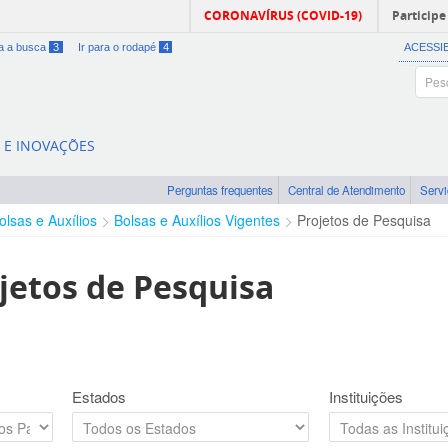
CORONAVÍRUS (COVID-19)
Participe
ra a busca
3
Ir para o rodapé
4
ACESSI
A E INOVAÇÕES
Perguntas frequentes
Central de Atendimento
Serv
olsas e Auxílios
Bolsas e Auxílios Vigentes
Projetos de Pesquisa
jetos de Pesquisa
Estados
Instituições