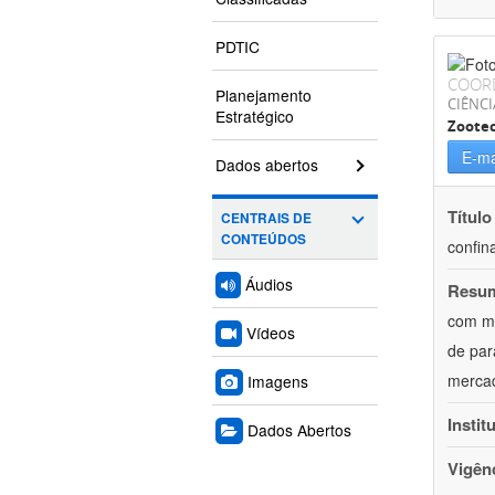
PDTIC
COOR
Planejamento
CIÊNCI
Estratégico
Zoote
E-ma
Dados abertos
Título
CENTRAIS DE
CONTEÚDOS
confin
Áudios
Resu
com mú
Vídeos
de par
mercad
Imagens
Instit
Dados Abertos
Vigên