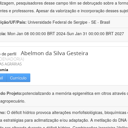
izagem, pesquisadores desse campo têm se debruçado sobre a formaç
ntes e professores. Apesar da valorização e incorporação desses sujei
uição/UF/País:
Universidade Federal de Sergipe - SE - Brasil
cia:
Mon Jan 08 00:00:00 BRT 2024-Sun Jan 31 00:00:00 BRT 2027
Abelmon da Silva Gesteira
DENADOR(A)
AS AGRÁRIAS
omia
il
Currículo
 do Projeto:
potencializando a memória epigenética em citros através d
o agropecuário.
mo:
O déficit hídrico provoca alterações morfofisiológicas, bioquímica
 a estratégias para aclimatização e/ou adaptação. A metilação do DNA 
o ser alterada durante o déficit hídrico. Combinações laranjeira 'Valên