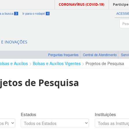
CORONAVÍRUS (COVID-19)
Participe
ra a busca
3
Ir para o rodapé
4
ACESSI
A E INOVAÇÕES
Perguntas frequentes
Central de Atendimento
Serv
olsas e Auxílios
Bolsas e Auxílios Vigentes
Projetos de Pesquisa
jetos de Pesquisa
Estados
Instituições