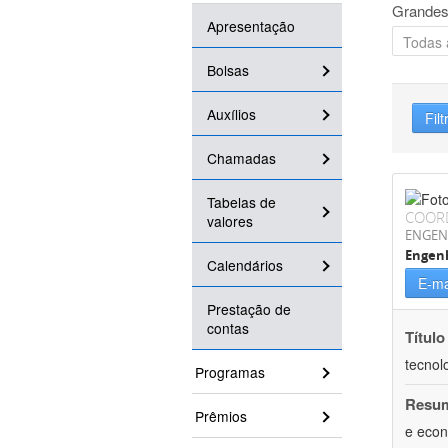
Grandes
Apresentação
Bolsas
Auxílios
Filt
Chamadas
Tabelas de
COOR
valores
ENGEN
Engen
Calendários
E-ma
Prestação de
contas
Título
tecnol
Programas
Resu
Prêmios
e econ