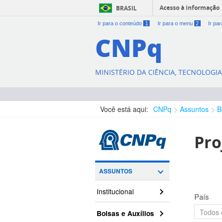
Acesso à informação
BRASIL
Ir para o conteúdo
1
Ir para o menu
2
Ir pa
CNPq
MINISTÉRIO DA CIÊNCIA, TECNOLOGI
Você está aqui:
CNPq
Assuntos
B
Pro
ASSUNTOS
Institucional
País
Bolsas e Auxílios