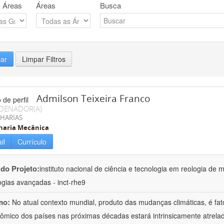
 Áreas
Áreas
Busca
rar
Limpar Filtros
Admilson Teixeira Franco
DENADOR(A)
HARIAS
haria Mecânica
il
Currículo
 do Projeto:
instituto nacional de ciência e tecnologia em reologia de 
ogias avançadas - inct-rhe9
mo:
No atual contexto mundial, produto das mudanças climáticas, é fa
ômico dos países nas próximas décadas estará intrinsicamente atrel