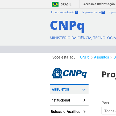
Acesso à informação
BRASIL
Ir para o conteúdo
1
Ir para o menu
2
Ir pa
CNPq
MINISTÉRIO DA CIÊNCIA, TECNOLOGI
Você está aqui:
CNPq
Assuntos
B
Pro
ASSUNTOS
Institucional
País
Bolsas e Auxílios