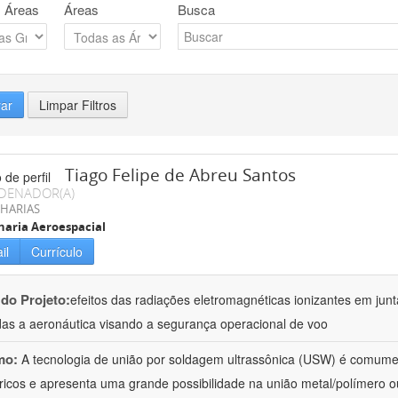
 Áreas
Áreas
Busca
rar
Limpar Filtros
Tiago Felipe de Abreu Santos
DENADOR(A)
HARIAS
aria Aeroespacial
il
Currículo
 do Projeto:
efeitos das radiações eletromagnéticas ionizantes em junt
das a aeronáutica visando a segurança operacional de voo
mo:
A tecnologia de união por soldagem ultrassônica (USW) é comumen
ricos e apresenta uma grande possibilidade na união metal/polímero o