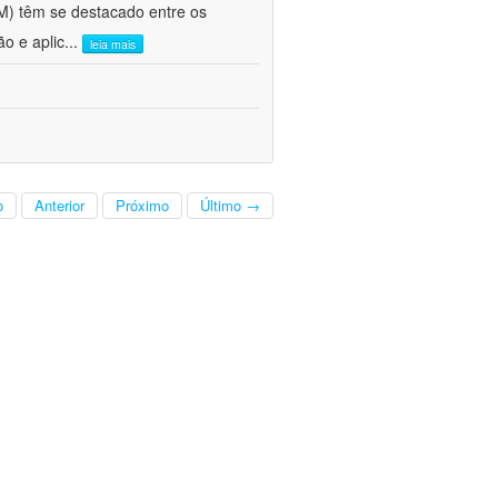
FM) têm se destacado entre os
o e aplic
...
leia mais
o
Anterior
Próximo
Último →