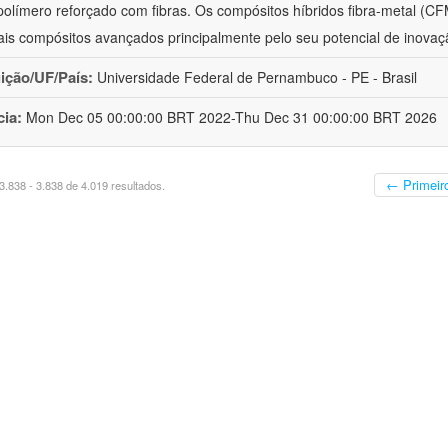
polímero reforçado com fibras. Os compósitos híbridos fibra-metal (C
ais compósitos avançados principalmente pelo seu potencial de inovaçã
uição/UF/País:
Universidade Federal de Pernambuco - PE - Brasil
cia:
Mon Dec 05 00:00:00 BRT 2022-Thu Dec 31 00:00:00 BRT 2026
← Primeir
.838 - 3.838 de 4.019 resultados.