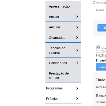
Grandes
Apresentação
Bolsas
Auxílios
Filt
Chamadas
Tabelas de
COOR
valores
ENGEN
Engenh
Calendários
E-ma
Prestação de
contas
Título
aplica
Programas
Resu
Prêmios
polimé