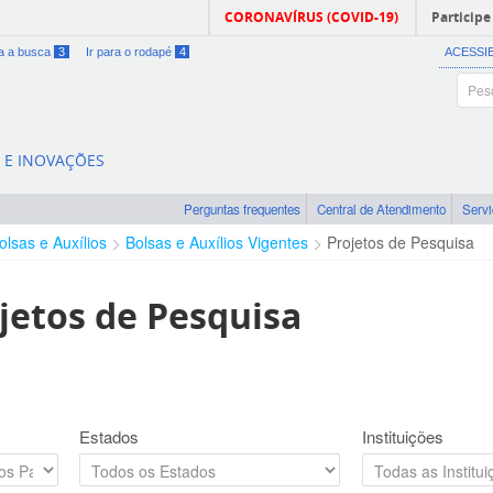
CORONAVÍRUS (COVID-19)
Participe
ra a busca
3
Ir para o rodapé
4
ACESSI
A E INOVAÇÕES
Perguntas frequentes
Central de Atendimento
Serv
olsas e Auxílios
Bolsas e Auxílios Vigentes
Projetos de Pesquisa
jetos de Pesquisa
Estados
Instituições