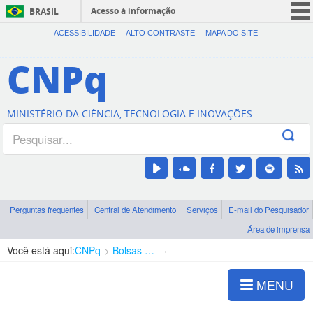
Acesso à informação
BRASIL
CORONAVÍRUS (COVID-19)
ACESSIBILIDADE
ALTO CONTRASTE
MAPA DO SITE
Participe
CNPq
Serviços
Legislação
MINISTÉRIO DA CIÊNCIA, TECNOLOGIA E INOVAÇÕES
Canais
Perguntas frequentes
Central de Atendimento
Serviços
E-mail do Pesquisador
Área de imprensa
Você está aqui:
CNPq
Bolsas e Auxílios Vigentes
Projetos de Pesquisa
MENU