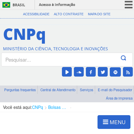
Acesso à informação
BRASIL
CORONAVÍRUS (COVID-19)
ACESSIBILIDADE
ALTO CONTRASTE
MAPA DO SITE
Participe
CNPq
Serviços
Legislação
MINISTÉRIO DA CIÊNCIA, TECNOLOGIA E INOVAÇÕES
Canais
Perguntas frequentes
Central de Atendimento
Serviços
E-mail do Pesquisador
Área de imprensa
Você está aqui:
CNPq
Bolsas e Auxílios Vigentes
Projetos de Pesquisa
MENU