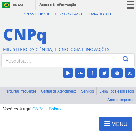
Acesso à informação
BRASIL
CORONAVÍRUS (COVID-19)
ACESSIBILIDADE
ALTO CONTRASTE
MAPA DO SITE
Participe
CNPq
Serviços
Legislação
MINISTÉRIO DA CIÊNCIA, TECNOLOGIA E INOVAÇÕES
Canais
Perguntas frequentes
Central de Atendimento
Serviços
E-mail do Pesquisador
Área de imprensa
Você está aqui:
CNPq
Bolsas e Auxílios Vigentes
Projetos de Pesquisa
MENU