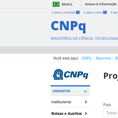
Acesso à informação
BRASIL
Ir para o conteúdo
1
Ir para o menu
2
Ir pa
CNPq
MINISTÉRIO DA CIÊNCIA, TECNOLOGI
Você está aqui:
CNPq
Assuntos
B
Pro
ASSUNTOS
Institucional
País
Bolsas e Auxílios