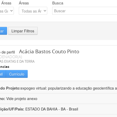
 Áreas
Áreas
Busca
rar
Limpar Filtros
Acácia Bastos Couto Pinto
DENADOR(A)
AS EXATAS E DA TERRA
ncias
il
Currículo
 do Projeto:
expogeo virtual: popularizando a educação geocientífica a
mo:
Vide projeto anexo
uição/UF/País:
ESTADO DA BAHIA - BA - Brasil