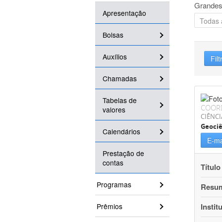
Grandes
Apresentação
Bolsas
Auxílios
Filt
Chamadas
Tabelas de
COOR
valores
CIÊNCI
Geociê
Calendários
E-ma
Prestação de
contas
Título
Programas
Resu
Prêmios
Instit