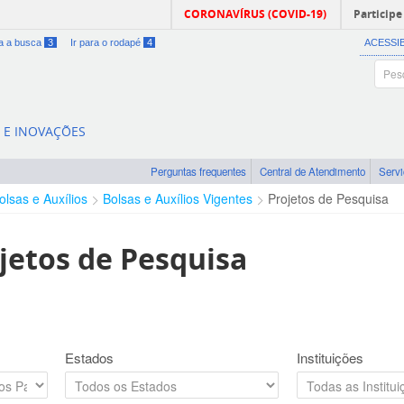
CORONAVÍRUS (COVID-19)
Participe
ra a busca
3
Ir para o rodapé
4
ACESSI
A E INOVAÇÕES
Perguntas frequentes
Central de Atendimento
Serv
olsas e Auxílios
Bolsas e Auxílios Vigentes
Projetos de Pesquisa
jetos de Pesquisa
Estados
Instituições