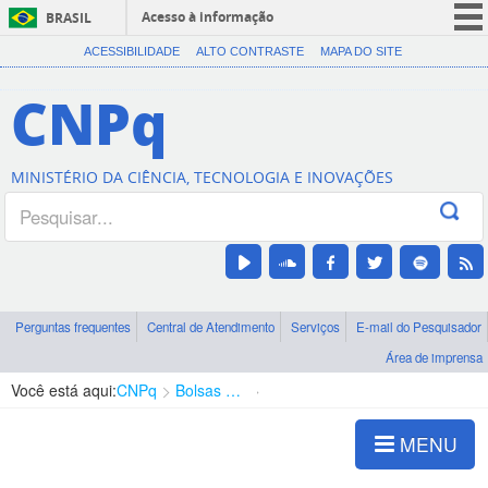
Acesso à informação
BRASIL
CORONAVÍRUS (COVID-19)
ACESSIBILIDADE
ALTO CONTRASTE
MAPA DO SITE
Participe
CNPq
Serviços
Legislação
MINISTÉRIO DA CIÊNCIA, TECNOLOGIA E INOVAÇÕES
Canais
Perguntas frequentes
Central de Atendimento
Serviços
E-mail do Pesquisador
Área de imprensa
Você está aqui:
CNPq
Bolsas e Auxílios Vigentes
Projetos de Pesquisa
MENU