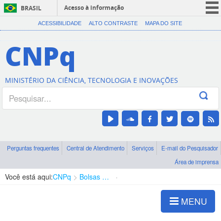
Acesso à informação
BRASIL
CORONAVÍRUS (COVID-19)
ACESSIBILIDADE
ALTO CONTRASTE
MAPA DO SITE
Participe
CNPq
Serviços
Legislação
MINISTÉRIO DA CIÊNCIA, TECNOLOGIA E INOVAÇÕES
Canais
Perguntas frequentes
Central de Atendimento
Serviços
E-mail do Pesquisador
Área de imprensa
Você está aqui:
CNPq
Bolsas e Auxílios Vigentes
Projetos de Pesquisa
MENU