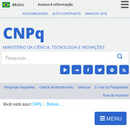
Acesso à informação
BRASIL
CORONAVÍRUS (COVID-19)
ACESSIBILIDADE
ALTO CONTRASTE
MAPA DO SITE
Participe
CNPq
Serviços
Legislação
MINISTÉRIO DA CIÊNCIA, TECNOLOGIA E INOVAÇÕES
Canais
Perguntas frequentes
Central de Atendimento
Serviços
E-mail do Pesquisador
Área de imprensa
Você está aqui:
CNPq
Bolsas e Auxílios Vigentes
Projetos de Pesquisa
MENU