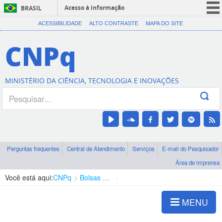
Acesso à informação
BRASIL
CORONAVÍRUS (COVID-19)
ACESSIBILIDADE
ALTO CONTRASTE
MAPA DO SITE
Participe
CNPq
Serviços
Legislação
MINISTÉRIO DA CIÊNCIA, TECNOLOGIA E INOVAÇÕES
Canais
Perguntas frequentes
Central de Atendimento
Serviços
E-mail do Pesquisador
Área de imprensa
Você está aqui:
CNPq
Bolsas e Auxílios Vigentes
Projetos de Pesquisa
MENU