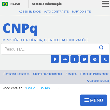
Acesso à informação
BRASIL
CORONAVÍRUS (COVID-19)
ACESSIBILIDADE
ALTO CONTRASTE
MAPA DO SITE
Participe
CNPq
Serviços
Legislação
MINISTÉRIO DA CIÊNCIA, TECNOLOGIA E INOVAÇÕES
Canais
Perguntas frequentes
Central de Atendimento
Serviços
E-mail do Pesquisador
Área de imprensa
Você está aqui:
CNPq
Bolsas e Auxílios Vigentes
Projetos de Pesquisa
MENU