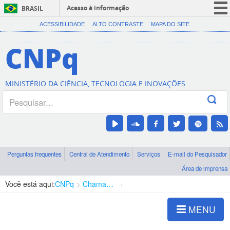
Acesso à informação
BRASIL
CORONAVÍRUS (COVID-19)
ACESSIBILIDADE
ALTO CONTRASTE
MAPA DO SITE
Participe
CNPq
Serviços
Legislação
MINISTÉRIO DA CIÊNCIA, TECNOLOGIA E INOVAÇÕES
Canais
Perguntas frequentes
Central de Atendimento
Serviços
E-mail do Pesquisador
Área de imprensa
Você está aqui:
CNPq
Chamadas
Chamadas públicas
MENU