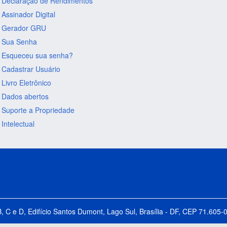
Declaração de Rendimentos
Assinador Digital
Gerador GRU
Sua Senha
Esqueceu sua senha?
Cadastrar Usuário
Livro Eletrônico
Dados abertos
Suporte a Propriedade
Intelectual
B, C e D, Edifício Santos Dumont, Lago Sul, Brasília - DF, CEP 71.60