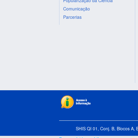
Popularização da Ciência
Comunicação
Parcerias
SHIS QI 01, Conj. B, Blocos A, 