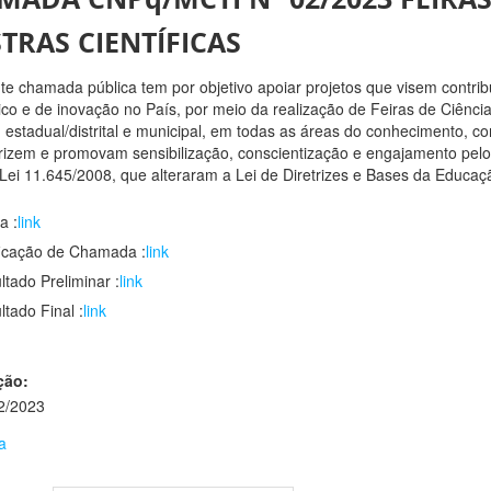
TRAS CIENTÍFICAS
te chamada pública tem por objetivo apoiar projetos que visem contribu
ico e de inovação no País, por meio da realização de Feiras de Ciênci
, estadual/distrital e municipal, em todas as áreas do conhecimento, c
rizem e promovam sensibilização, conscientização e engajamento pelo
Lei 11.645/2008, que alteraram a Lei de Diretrizes e Bases da Educaç
a :
link
ficação de Chamada :
link
ltado Preliminar :
link
ltado Final :
link
ção:
2/2023
a