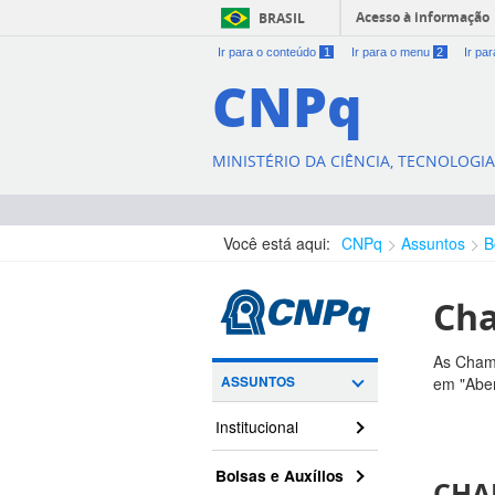
Acesso à informação
BRASIL
Ir para o conteúdo
1
Ir para o menu
2
Ir pa
CNPq
MINISTÉRIO DA CIÊNCIA, TECNOLOGI
Você está aqui:
CNPq
Assuntos
B
Cha
As Chama
ASSUNTOS
em "Aber
Institucional
Bolsas e Auxílios
CHA