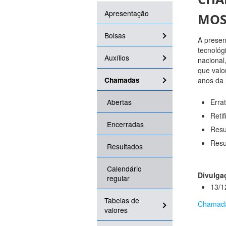
Apresentação
MOS
Bolsas
A presen
tecnológ
Auxílios
nacional
que valo
Chamadas
anos da 
Abertas
Errat
Reti
Encerradas
Resu
Resu
Resultados
Calendário
Divulga
regular
13/1
Tabelas de
Chamad
valores