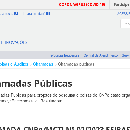
CORONAVÍRUS (COVID-19)
Participe
ra a busca
3
Ir para o rodapé
4
ACESSI
A E INOVAÇÕES
Perguntas frequentes
Central de Atendimento
Serv
olsas e Auxílios
Chamadas
Chamadas públicas
madas Públicas
das Públicas para projetos de pesquisa e bolsas do CNPq estão orga
tas", "Encerradas" e "Resultados".
MADA CNPq/MCTI Nº 02/2023 FEIRAS 