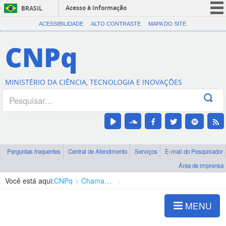
Acesso à informação
BRASIL
CORONAVÍRUS (COVID-19)
ACESSIBILIDADE
ALTO CONTRASTE
MAPA DO SITE
Participe
CNPq
Serviços
Legislação
MINISTÉRIO DA CIÊNCIA, TECNOLOGIA E INOVAÇÕES
Canais
Perguntas frequentes
Central de Atendimento
Serviços
E-mail do Pesquisador
Área de imprensa
Você está aqui:
CNPq
Chamadas
Chamadas públicas
MENU