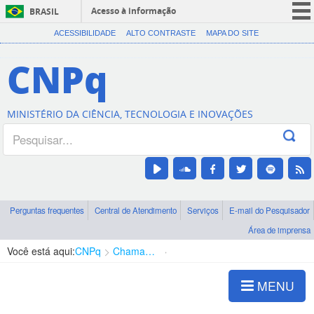
Acesso à informação
BRASIL
CORONAVÍRUS (COVID-19)
ACESSIBILIDADE
ALTO CONTRASTE
MAPA DO SITE
Participe
CNPq
Serviços
Legislação
MINISTÉRIO DA CIÊNCIA, TECNOLOGIA E INOVAÇÕES
Canais
Perguntas frequentes
Central de Atendimento
Serviços
E-mail do Pesquisador
Área de imprensa
Você está aqui:
CNPq
Chamadas
Chamadas públicas
MENU