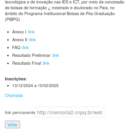
tecnológica e de inovação nas IES e ICT, por meio da concessão
de bolsas de formação ¿ mestrado e doutorado no País, no
âmbito do Programa Institucional Bolsas de Pós-Graduação
(PIBPG)
Anexo I :
link
Anexo II :
link
FAQ :
link
Resultado Preliminar :
link
Resultado Final :
link
Inscrições:
13/12/2024 a 10/02/2025
Chamada
link permanente
Voltar