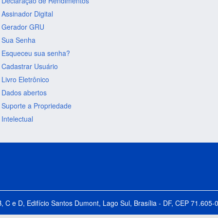
Declaração de Rendimentos
Assinador Digital
Gerador GRU
Sua Senha
Esqueceu sua senha?
Cadastrar Usuário
Livro Eletrônico
Dados abertos
Suporte a Propriedade
Intelectual
B, C e D, Edifício Santos Dumont, Lago Sul, Brasília - DF, CEP 71.60