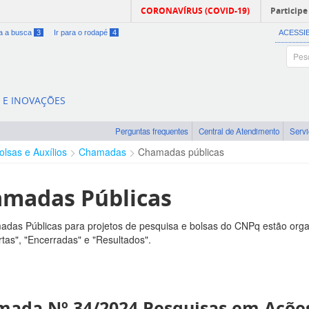
CORONAVÍRUS (COVID-19)
Participe
ra a busca
3
Ir para o rodapé
4
ACESSI
A E INOVAÇÕES
Perguntas frequentes
Central de Atendimento
Serv
olsas e Auxílios
Chamadas
Chamadas públicas
madas Públicas
das Públicas para projetos de pesquisa e bolsas do CNPq estão orga
tas", "Encerradas" e "Resultados".
ada Nº 34/2024 Pesquisas em Ações 