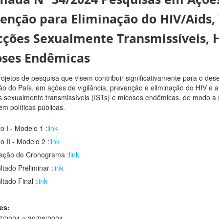
enção para Eliminação do HIV/Aids,
cções Sexualmente Transmissíveis, H
oses Endêmicas
rojetos de pesquisa que visem contribuir significativamente para o dese
ão do País, em ações de vigilância, prevenção e eliminação do HIV e aid
s sexualmente transmissíveis (ISTs) e micoses endêmicas, de modo a 
em políticas públicas.
o I - Modelo 1 :
link
o II - Modelo 2 :
link
ração de Cronograma :
link
ltado Preliminar :
link
ltado Final :
link
es:
7/2024 a 30/08/2024