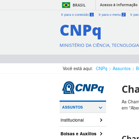
Acesso à informação
BRASIL
Ir para o conteúdo
1
Ir para o menu
2
Ir pa
CNPq
MINISTÉRIO DA CIÊNCIA, TECNOLOGI
Você está aqui:
CNPq
Assuntos
B
Cha
As Chama
ASSUNTOS
em "Aber
Institucional
Bolsas e Auxílios
Cham