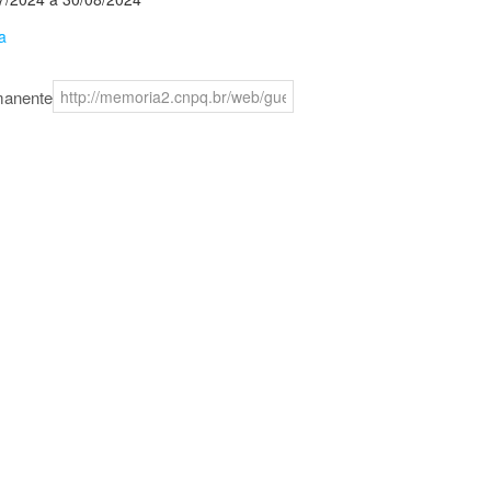
a
manente