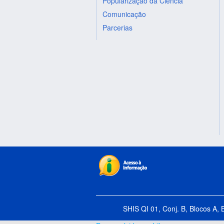
Popularização da Ciência
Comunicação
Parcerias
SHIS QI 01, Conj. B, Blocos A, 