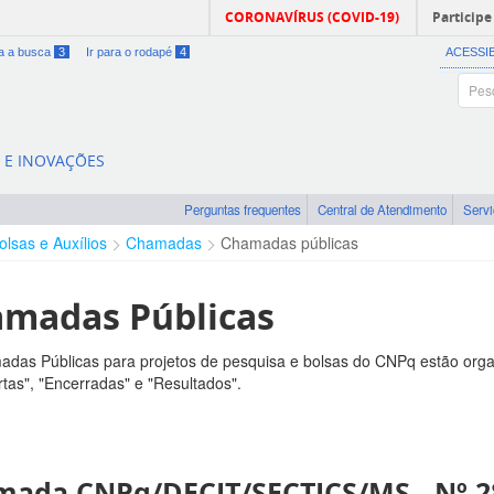
CORONAVÍRUS (COVID-19)
Participe
ra a busca
3
Ir para o rodapé
4
ACESSI
A E INOVAÇÕES
Perguntas frequentes
Central de Atendimento
Serv
olsas e Auxílios
Chamadas
Chamadas públicas
madas Públicas
das Públicas para projetos de pesquisa e bolsas do CNPq estão orga
tas", "Encerradas" e "Resultados".
ada CNPq/DECIT/SECTICS/MS - Nº 28