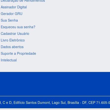
Declaração de Rendimentos
Assinador Digital
Gerador GRU
Sua Senha
Esqueceu sua senha?
Cadastrar Usuário
Livro Eletrônico
Dados abertos
Suporte a Propriedade
Intelectual
B, C e D, Edifício Santos Dumont, Lago Sul, Brasília - DF, CEP 71.60