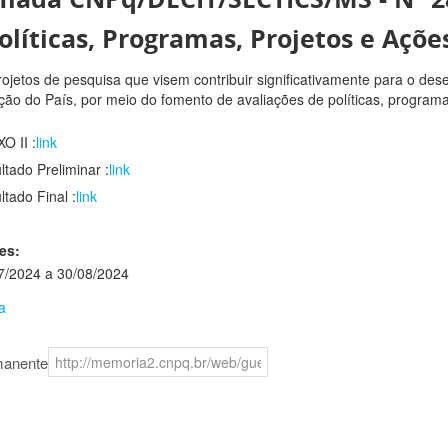
olíticas, Programas, Projetos e Açõ
rojetos de pesquisa que visem contribuir significativamente para o dese
ção do País, por meio do fomento de avaliações de políticas, progra
O II :
link
ltado Preliminar :
link
ltado Final :
link
es:
7/2024 a 30/08/2024
a
manente