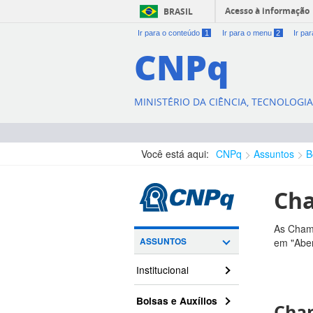
Acesso à informação
BRASIL
Ir para o conteúdo
1
Ir para o menu
2
Ir pa
CNPq
MINISTÉRIO DA CIÊNCIA, TECNOLOGI
Você está aqui:
CNPq
Assuntos
B
Cha
As Chama
ASSUNTOS
em "Aber
Institucional
Bolsas e Auxílios
Cham