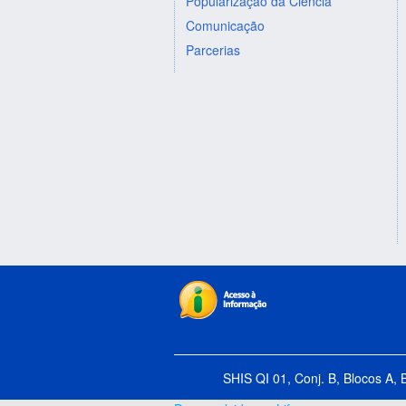
Popularização da Ciência
Comunicação
Parcerias
SHIS QI 01, Conj. B, Blocos A, 