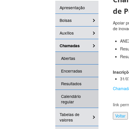
Apresentação
de P
Bolsas
Apoiar p
de inova
Auxílios
ANEX
Chamadas
Resu
Resu
Abertas
Encerradas
Inscriçõ
31/0
Resultados
Chamad
Calendário
regular
link per
Tabelas de
Voltar
valores