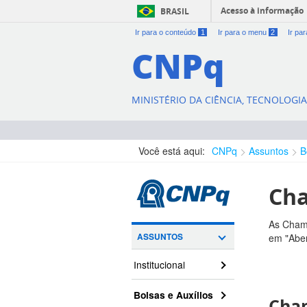
Acesso à informação
BRASIL
Ir para o conteúdo
1
Ir para o menu
2
Ir pa
CNPq
MINISTÉRIO DA CIÊNCIA, TECNOLOGI
Você está aqui:
CNPq
Assuntos
B
Cha
As Chama
ASSUNTOS
em "Aber
Institucional
Bolsas e Auxílios
Cham