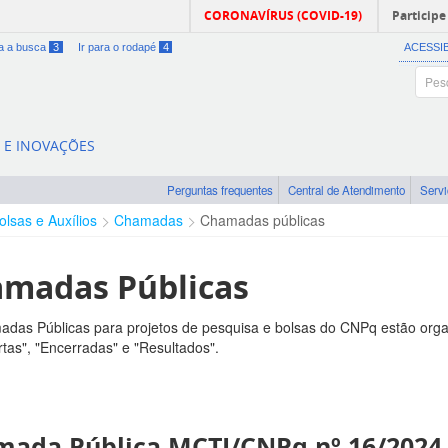
CORONAVÍRUS (COVID-19)
Participe
ra a busca
3
Ir para o rodapé
4
ACESSI
A E INOVAÇÕES
Perguntas frequentes
Central de Atendimento
Serv
olsas e Auxílios
Chamadas
Chamadas públicas
madas Públicas
das Públicas para projetos de pesquisa e bolsas do CNPq estão orga
tas", "Encerradas" e "Resultados".
ada Pública MCTI/CNPq nº 16/2024 -