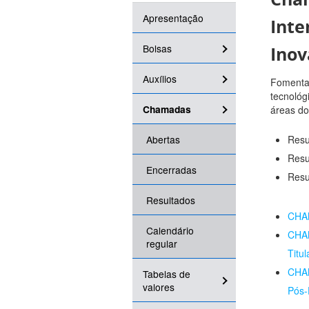
Apresentação
Inte
Bolsas
Inov
Auxílios
Fomentar
tecnológ
Chamadas
áreas do
Abertas
Resu
Resu
Encerradas
Resu
Resultados
CHAM
Calendário
CHAM
regular
Titu
CHAM
Tabelas de
valores
Pós-