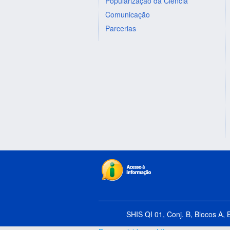
Popularização da Ciência
Comunicação
Parcerias
SHIS QI 01, Conj. B, Blocos A, 