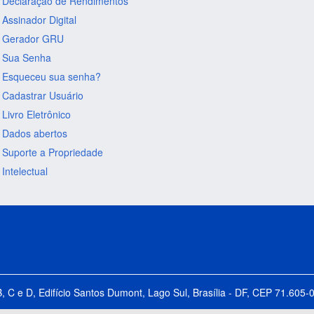
Declaração de Rendimentos
Assinador Digital
Gerador GRU
Sua Senha
Esqueceu sua senha?
Cadastrar Usuário
Livro Eletrônico
Dados abertos
Suporte a Propriedade
Intelectual
B, C e D, Edifício Santos Dumont, Lago Sul, Brasília - DF, CEP 71.60