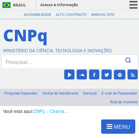
Acesso à informação
BRASIL
CORONAVÍRUS (COVID-19)
ACESSIBILIDADE
ALTO CONTRASTE
MAPA DO SITE
Participe
CNPq
Serviços
Legislação
MINISTÉRIO DA CIÊNCIA, TECNOLOGIA E INOVAÇÕES
Canais
Perguntas frequentes
Central de Atendimento
Serviços
E-mail do Pesquisador
Área de imprensa
Você está aqui:
CNPq
Chamadas
Chamadas públicas
MENU