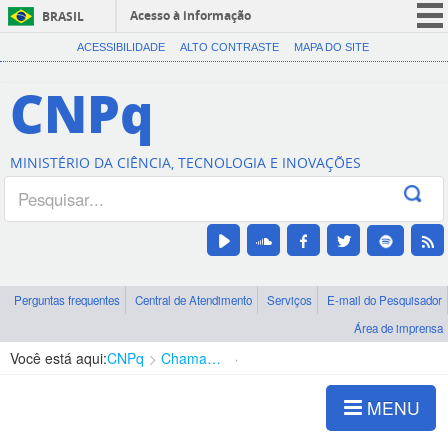
Acesso à informação
BRASIL
CORONAVÍRUS (COVID-19)
ACESSIBILIDADE
ALTO CONTRASTE
MAPA DO SITE
Participe
CNPq
Serviços
Legislação
MINISTÉRIO DA CIÊNCIA, TECNOLOGIA E INOVAÇÕES
Canais
Perguntas frequentes
Central de Atendimento
Serviços
E-mail do Pesquisador
Área de imprensa
Você está aqui:
CNPq
Chamadas
Chamadas públicas
MENU