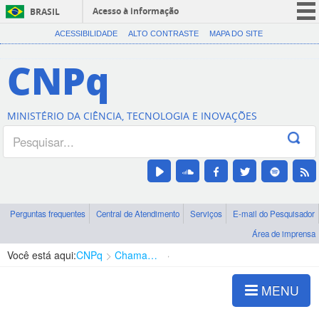
Acesso à informação
BRASIL
CORONAVÍRUS (COVID-19)
ACESSIBILIDADE
ALTO CONTRASTE
MAPA DO SITE
Participe
CNPq
Serviços
Legislação
MINISTÉRIO DA CIÊNCIA, TECNOLOGIA E INOVAÇÕES
Canais
Perguntas frequentes
Central de Atendimento
Serviços
E-mail do Pesquisador
Área de imprensa
Você está aqui:
CNPq
Chamadas
Chamadas públicas
MENU