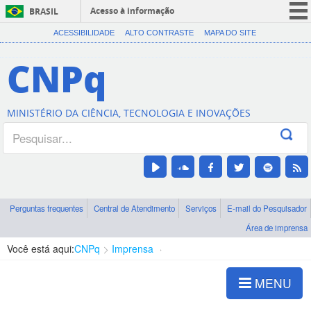
Acesso à informação
BRASIL
CORONAVÍRUS (COVID-19)
ACESSIBILIDADE
ALTO CONTRASTE
MAPA DO SITE
Participe
CNPq
Serviços
Legislação
MINISTÉRIO DA CIÊNCIA, TECNOLOGIA E INOVAÇÕES
Canais
Perguntas frequentes
Central de Atendimento
Serviços
E-mail do Pesquisador
Área de imprensa
Você está aqui:
CNPq
Imprensa
visualização de notícias
MENU