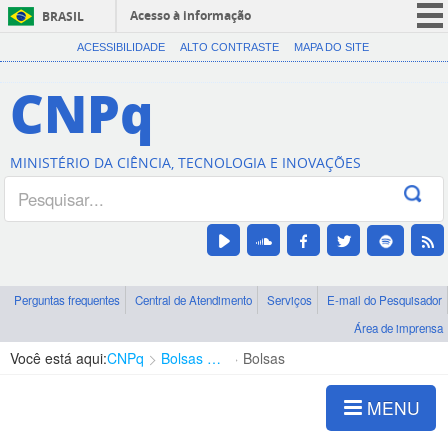
Acesso à informação
BRASIL
CORONAVÍRUS (COVID-19)
ACESSIBILIDADE
ALTO CONTRASTE
MAPA DO SITE
Participe
CNPq
Serviços
Legislação
MINISTÉRIO DA CIÊNCIA, TECNOLOGIA E INOVAÇÕES
Canais
Perguntas frequentes
Central de Atendimento
Serviços
E-mail do Pesquisador
Área de imprensa
Você está aqui:
CNPq
Bolsas e Auxílios Vigentes
Bolsas
MENU