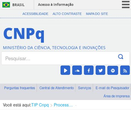
Acesso à informação
BRASIL
CORONAVÍRUS (COVID-19)
ACESSIBILIDADE
ALTO CONTRASTE
MAPA DO SITE
Participe
CNPq
Serviços
Legislação
MINISTÉRIO DA CIÊNCIA, TECNOLOGIA E INOVAÇÕES
Canais
Perguntas frequentes
Central de Atendimento
Serviços
E-mail do Pesquisador
Área de imprensa
Você está aqui:
TIP Cnpq
Processo de Importação
Chegada da carga