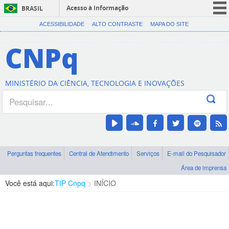
Acesso à informação
BRASIL
CORONAVÍRUS (COVID-19)
ACESSIBILIDADE
ALTO CONTRASTE
MAPA DO SITE
Participe
CNPq
Serviços
Legislação
MINISTÉRIO DA CIÊNCIA, TECNOLOGIA E INOVAÇÕES
Canais
Perguntas frequentes
Central de Atendimento
Serviços
E-mail do Pesquisador
Área de imprensa
Você está aqui:
TIP Cnpq
INÍCIO