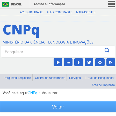
Acesso à informação
BRASIL
CORONAVÍRUS (COVID-19)
ACESSIBILIDADE
ALTO CONTRASTE
MAPA DO SITE
Participe
CNPq
Serviços
Legislação
MINISTÉRIO DA CIÊNCIA, TECNOLOGIA E INOVAÇÕES
Canais
Perguntas frequentes
Central de Atendimento
Serviços
E-mail do Pesquisador
Área de imprensa
Você está aqui:
CNPq
Visualizar
Voltar