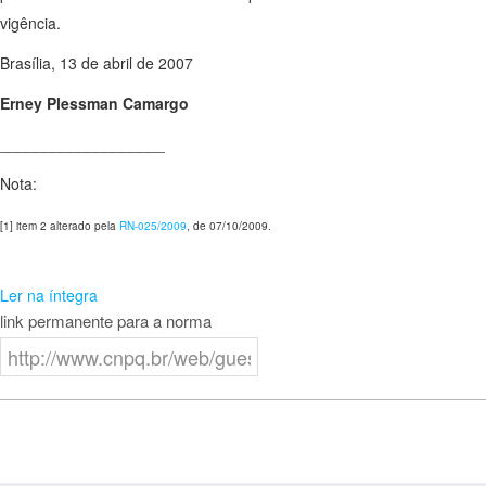
vigência.
Brasília, 13 de abril de 2007
Erney Plessman Camargo
___________________
Nota:
[1] item 2 alterado pela
RN
-
025/2009
, de 07/10/2009.
Ler na íntegra
link permanente para a norma