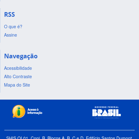
RSS
O que é?
Assine
Navegação
Acessibilidade
Alto Contraste
Mapa do Site
SHIS QI 01, Conj. B, Blocos A, B, C e D, Edifício Santos Dumont,