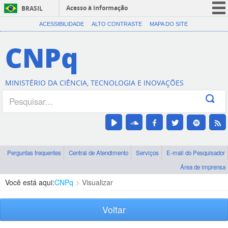
Acesso à informação
BRASIL
CORONAVÍRUS (COVID-19)
ACESSIBILIDADE
ALTO CONTRASTE
MAPA DO SITE
Participe
CNPq
Serviços
Legislação
MINISTÉRIO DA CIÊNCIA, TECNOLOGIA E INOVAÇÕES
Canais
Perguntas frequentes
Central de Atendimento
Serviços
E-mail do Pesquisador
Área de imprensa
Você está aqui:
CNPq
Visualizar
Voltar