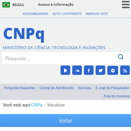
Acesso à informação
BRASIL
CORONAVÍRUS (COVID-19)
ACESSIBILIDADE
ALTO CONTRASTE
MAPA DO SITE
Participe
CNPq
Serviços
Legislação
MINISTÉRIO DA CIÊNCIA, TECNOLOGIA E INOVAÇÕES
Canais
Perguntas frequentes
Central de Atendimento
Serviços
E-mail do Pesquisador
Área de imprensa
Você está aqui:
CNPq
Visualizar
Voltar