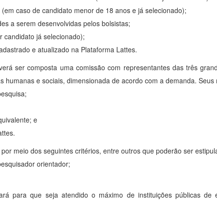
s (em caso de candidato menor de 18 anos e já selecionado);
ades a serem desenvolvidas pelos bolsistas;
er candidato já selecionado);
cadastrado e atualizado na Plataforma Lattes.
everá ser composta uma comissão com representantes das três gran
ncias humanas e sociais, dimensionada de acordo com a demanda. Seus
pesquisa;
quivalente; e
ttes.
por meio dos seguintes critérios, entre outros que poderão ser estipul
pesquisador orientador;
iará para que seja atendido o máximo de instituições públicas de