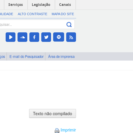
Serviços
Legislação
Canais
BILIDADE
ALTO CONTRASTE
MAPA DO SITE
iços
E-mail do Pesquisador
Área de imprensa
Texto
não
compilado
Imprimir