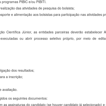
os programas PIBIC e/ou PIBITI.
realização das atividades de pesquisa do bolsista;
ansporte e alimentação aos bolsistas para participação nas atividades pr
ação Científica Júnior, as entidades parceiras deverão estabelece
o executadas ou abrir processo seletivo próprio, por meio de edi
ulgação dos resultados;
ara a inscrição;
 avaliação.
xigidos os seguintes documentos:
om as assinaturas do candidato (se houver candidato já selecionado) e 