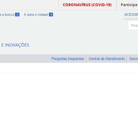
CORONAVÍRUS (COVID-19)
Participe
ra a busca
3
Ir para o rodapé
4
ACESSI
A E INOVAÇÕES
Perguntas frequentes
Central de Atendimento
Serv