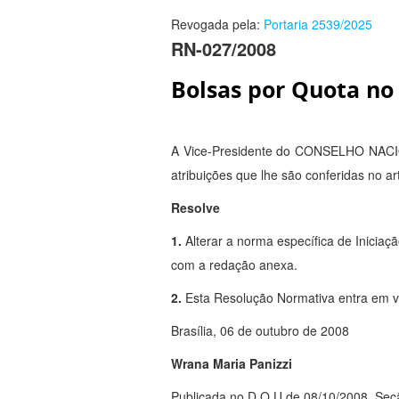
Revogada pela:
Portaria 2539/2025
RN-027/2008
Bolsas por Quota no 
A Vice-Presidente do CONSELHO NA
atribuições que lhe são conferidas no a
Resolve
1.
Alterar a norma específica de Iniciaçã
com a redação anexa.
2.
Esta Resolução Normativa entra em vig
Brasília, 06 de outubro de 2008
Wrana Maria Panizzi
Publicada no D.O.U de 08/10/2008, Seçã