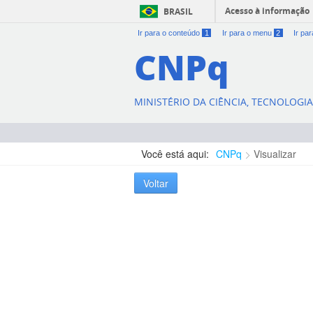
Acesso à informação
BRASIL
Ir para o conteúdo
1
Ir para o menu
2
Ir pa
CNPq
MINISTÉRIO DA CIÊNCIA, TECNOLOGI
Você está aqui:
CNPq
Visualizar
Voltar