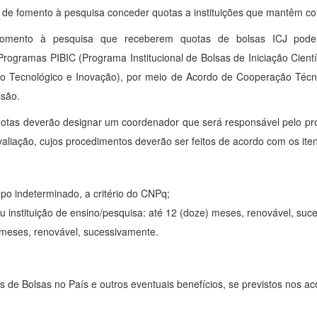
is de fomento à pesquisa conceder quotas a instituições que mantêm 
fomento à pesquisa que receberem quotas de bolsas ICJ poderão
Programas PIBIC (Programa Institucional de Bolsas de Iniciação Científ
o Tecnológico e Inovação), por meio de Acordo de Cooperação Técn
ssão.
quotas deverão designar um coordenador que será responsável pelo pr
iação, cujos procedimentos deverão ser feitos de acordo com os iten
mpo indeterminado, a critério do CNPq;
u instituição de ensino/pesquisa: até 12 (doze) meses, renovável, suc
) meses, renovável, sucessivamente.
de Bolsas no País e outros eventuais benefícios, se previstos nos ac