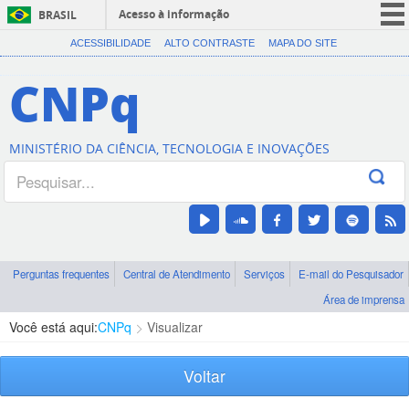
Acesso à informação
BRASIL
CORONAVÍRUS (COVID-19)
ACESSIBILIDADE
ALTO CONTRASTE
MAPA DO SITE
Participe
CNPq
Serviços
Legislação
MINISTÉRIO DA CIÊNCIA, TECNOLOGIA E INOVAÇÕES
Canais
Perguntas frequentes
Central de Atendimento
Serviços
E-mail do Pesquisador
Área de imprensa
Você está aqui:
CNPq
Visualizar
Voltar