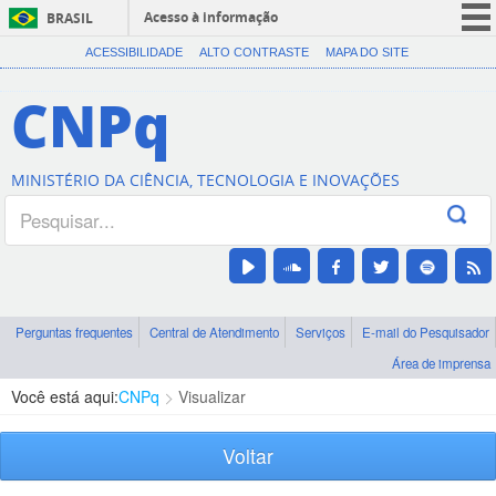
Acesso à informação
BRASIL
CORONAVÍRUS (COVID-19)
ACESSIBILIDADE
ALTO CONTRASTE
MAPA DO SITE
Participe
CNPq
Serviços
Legislação
MINISTÉRIO DA CIÊNCIA, TECNOLOGIA E INOVAÇÕES
Canais
Perguntas frequentes
Central de Atendimento
Serviços
E-mail do Pesquisador
Área de imprensa
Você está aqui:
CNPq
Visualizar
Voltar