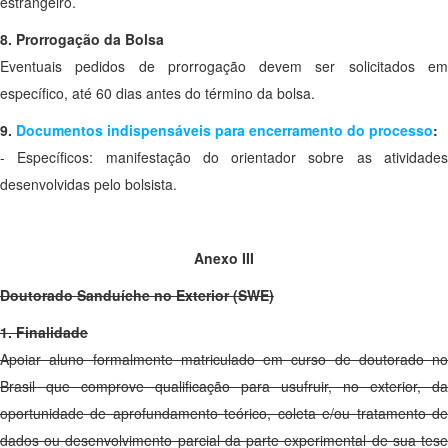
estrangeiro.
8. Prorrogação da Bolsa
Eventuais pedidos de prorrogação devem ser solicitados em
específico, até 60 dias antes do término da bolsa.
9.
Documentos indispensáveis para encerramento do processo
:
- Específicos: manifestação do orientador sobre as atividades
desenvolvidas pelo bolsista.
Anexo III
Doutorado Sanduíche no Exterior (SWE)
1. Finalidade
Apoiar aluno formalmente matriculado em curso de doutorado no
Brasil que comprove qualificação para usufruir, no exterior, da
oportunidade de aprofundamento teórico, coleta e/ou tratamento de
dados ou desenvolvimento parcial da parte experimental de sua tese