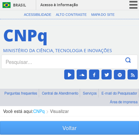
Acesso à informação
BRASIL
CORONAVÍRUS (COVID-19)
ACESSIBILIDADE
ALTO CONTRASTE
MAPA DO SITE
Participe
CNPq
Serviços
Legislação
MINISTÉRIO DA CIÊNCIA, TECNOLOGIA E INOVAÇÕES
Canais
Perguntas frequentes
Central de Atendimento
Serviços
E-mail do Pesquisador
Área de imprensa
Você está aqui:
CNPq
Visualizar
Voltar