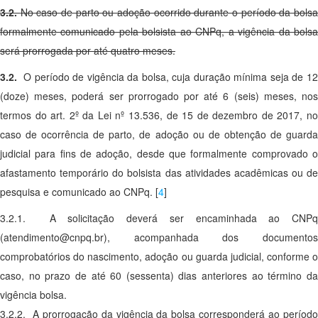
3.2.
No caso de parto ou adoção ocorrido durante o período da bols
formalmente comunicado pela bolsista ao CNPq, a vigência da bolsa
será prorrogada por até quatro meses.
3.2.
O período de vigência da bolsa, cuja duração mínima seja de 12
(doze) meses, poderá ser prorrogado por até 6 (seis) meses, nos
termos do art. 2º da Lei nº 13.536, de 15 de dezembro de 2017, no
caso de ocorrência de parto, de adoção ou de obtenção de guarda
judicial para fins de adoção, desde que formalmente comprovado o
afastamento temporário do bolsista das atividades acadêmicas ou de
pesquisa e comunicado ao CNPq.
[
4
]
3.2.1. A solicitação deverá ser encaminhada ao CNPq
(atendimento@cnpq.br), acompanhada dos documentos
comprobatórios do nascimento, adoção ou guarda judicial, conforme o
caso, no prazo de até 60 (sessenta) dias anteriores ao término da
vigência bolsa.
3.2.2. A prorrogação da vigência da bolsa corresponderá ao período