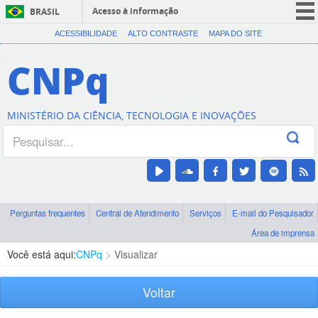
Acesso à informação
BRASIL
CORONAVÍRUS (COVID-19)
ACESSIBILIDADE
ALTO CONTRASTE
MAPA DO SITE
Participe
CNPq
Serviços
Legislação
MINISTÉRIO DA CIÊNCIA, TECNOLOGIA E INOVAÇÕES
Canais
Perguntas frequentes
Central de Atendimento
Serviços
E-mail do Pesquisador
Área de imprensa
Você está aqui:
CNPq
Visualizar
Voltar