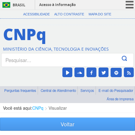
Acesso à informação
BRASIL
CORONAVÍRUS (COVID-19)
ACESSIBILIDADE
ALTO CONTRASTE
MAPA DO SITE
Participe
CNPq
Serviços
Legislação
MINISTÉRIO DA CIÊNCIA, TECNOLOGIA E INOVAÇÕES
Canais
Perguntas frequentes
Central de Atendimento
Serviços
E-mail do Pesquisador
Área de imprensa
Você está aqui:
CNPq
Visualizar
Voltar