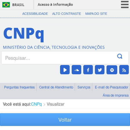
Acesso à informação
BRASIL
CORONAVÍRUS (COVID-19)
ACESSIBILIDADE
ALTO CONTRASTE
MAPA DO SITE
Participe
CNPq
Serviços
Legislação
MINISTÉRIO DA CIÊNCIA, TECNOLOGIA E INOVAÇÕES
Canais
Perguntas frequentes
Central de Atendimento
Serviços
E-mail do Pesquisador
Área de imprensa
Você está aqui:
CNPq
Visualizar
Voltar