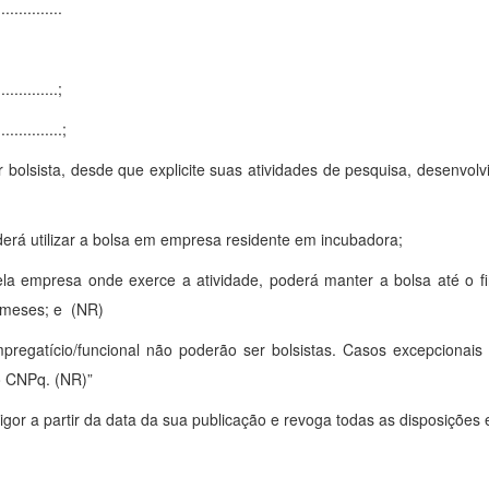
..............
.............;
..............;
r bolsista, desde que explicite suas atividades de pesquisa, desenvo
derá utilizar a bolsa em empresa residente em incubadora;
ela empresa onde exerce a atividade, poderá manter a bolsa até o f
) meses; e (NR)
mpregatício/funcional não poderão ser bolsistas. Casos excepcionais
o CNPq. (NR)”
or a partir da data da sua publicação e revoga todas as disposições 