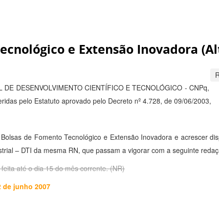
ecnológico e Extensão Inovadora (Al
 DE DESENVOLVIMENTO CIENTÍFICO E TECNOLÓGICO - CNPq,
eridas pelo Estatuto aprovado pelo Decreto nº 4.728, de 09/06/2003,
 Bolsas de Fomento Tecnológico e Extensão Inovadora e acrescer dis
strial – DTI da mesma RN, que passam a vigorar com a seguinte redaç
 feita até o dia 15 do mês corrente. (NR)
2 de junho 2007