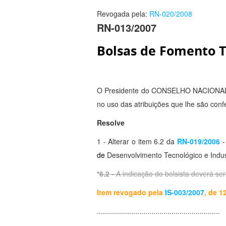
Revogada pela:
RN-020/2008
RN-013/2007
Bolsas de Fomento T
O Presidente do
CONSELHO NACIONAL
no uso das atribuições que lhe são conf
Resolve
1 - Alterar o item 6.2 da
RN-019/2006
-
de
Desenvolvimento Tecnológico e Indu
“
6.2
- A indicação do bolsista deverá ser
Item revogado pela
IS-003/2007
, de 1
.............................................................