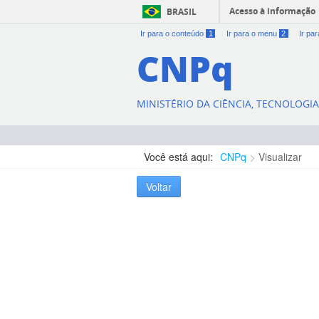
Acesso à informação
BRASIL
Ir para o conteúdo
1
Ir para o menu
2
Ir pa
CNPq
MINISTÉRIO DA CIÊNCIA, TECNOLOGI
Você está aqui:
CNPq
Visualizar
Voltar