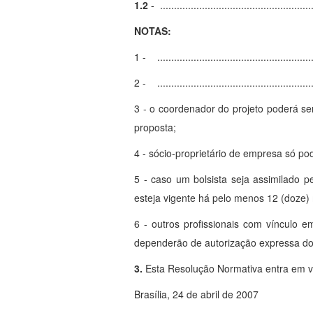
1.2
- .......................................................
NOTAS:
1 - ........................................................
2 - ........................................................
3 - o coordenador do projeto poderá se
proposta;
4 - sócio-proprietário de empresa só po
5 - caso um bolsista seja assimilado p
esteja vigente há pelo menos 12 (doze
6 - outros profissionais com vínculo e
dependerão de autorização expressa d
3.
Esta Resolução Normativa entra em vig
Brasília, 24 de abril de 2007