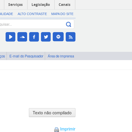
Serviços
Legislação
Canais
BILIDADE
ALTO CONTRASTE
MAPA DO SITE
iços
E-mail do Pesquisador
Área de imprensa
Texto
não
compilado
Imprimir