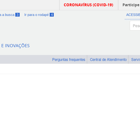
CORONAVÍRUS (COVID-19)
Participe
ra a busca
3
Ir para o rodapé
4
ACESSI
A E INOVAÇÕES
Perguntas frequentes
Central de Atendimento
Serv