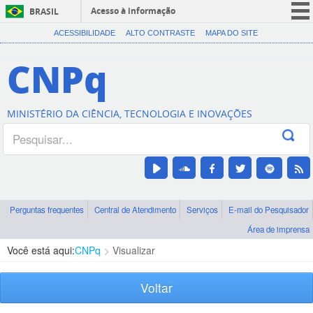
Acesso à informação
BRASIL
CORONAVÍRUS (COVID-19)
ACESSIBILIDADE
ALTO CONTRASTE
MAPA DO SITE
Participe
CNPq
Serviços
Legislação
MINISTÉRIO DA CIÊNCIA, TECNOLOGIA E INOVAÇÕES
Canais
Perguntas frequentes
Central de Atendimento
Serviços
E-mail do Pesquisador
Área de imprensa
Você está aqui:
CNPq
Visualizar
Voltar