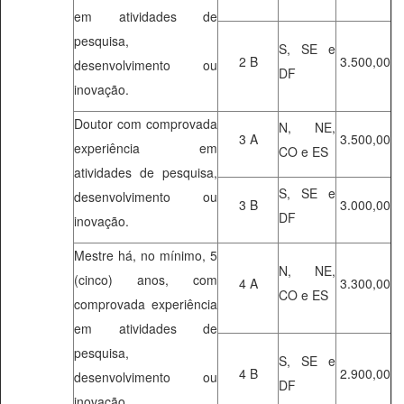
em atividades de
pesquisa,
S, SE e
2 B
3.500,00
desenvolvimento ou
DF
inovação.
Doutor com comprovada
N, NE,
3 A
3.500,00
experiência em
CO e ES
atividades de pesquisa,
S, SE e
desenvolvimento ou
3 B
3.000,00
DF
inovação.
Mestre há, no mínimo, 5
N, NE,
(cinco) anos, com
4 A
3.300,00
CO e ES
comprovada experiência
em atividades de
pesquisa,
S, SE e
4 B
2.900,00
desenvolvimento ou
DF
inovação.