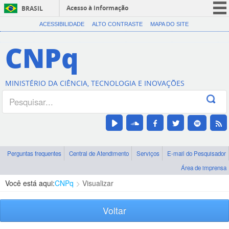
Acesso à informação
BRASIL
CORONAVÍRUS (COVID-19)
ACESSIBILIDADE
ALTO CONTRASTE
MAPA DO SITE
Participe
CNPq
Serviços
Legislação
MINISTÉRIO DA CIÊNCIA, TECNOLOGIA E INOVAÇÕES
Canais
Perguntas frequentes
Central de Atendimento
Serviços
E-mail do Pesquisador
Área de imprensa
Você está aqui:
CNPq
Visualizar
Voltar