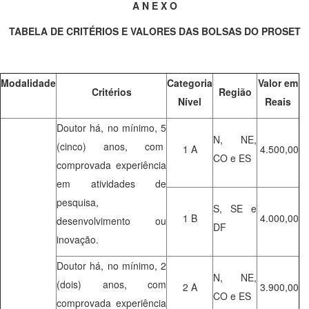
A N E X O
TABELA DE CRITÉRIOS E VALORES DAS BOLSAS DO PROSET
Modalidade
Categoria
Valor em
Critérios
Região
Nível
Reais
Doutor há, no mínimo, 5
N, NE,
(cinco) anos, com
1 A
4.500,00
CO e ES
comprovada experiência
em atividades de
pesquisa,
S, SE e
1 B
4.000,00
desenvolvimento ou
DF
inovação.
Doutor há, no mínimo, 2
N, NE,
(dois) anos, com
2 A
3.900,00
CO e ES
comprovada experiência