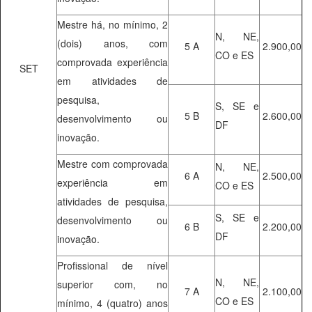
Mestre há, no mínimo, 2
N, NE,
(dois) anos, com
5 A
2.900,00
CO e ES
comprovada experiência
SET
em atividades de
pesquisa,
S, SE e
5 B
2.600,00
desenvolvimento ou
DF
inovação.
Mestre com comprovada
N, NE,
6 A
2.500,00
experiência em
CO e ES
atividades de pesquisa,
S, SE e
desenvolvimento ou
6 B
2.200,00
DF
inovação.
Profissional de nível
N, NE,
superior com, no
7 A
2.100,00
CO e ES
mínimo, 4 (quatro) anos