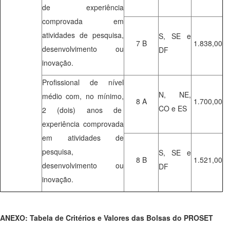
de experiência
comprovada em
atividades de pesquisa,
S, SE e
7 B
1.838,00
desenvolvimento ou
DF
inovação.
Profissional de nível
N, NE,
médio com, no mínimo,
8 A
1.700,00
CO e ES
2 (dois) anos de
experiência comprovada
em atividades de
pesquisa,
S, SE e
8 B
1.521,00
desenvolvimento ou
DF
inovação.
ANEXO: Tabela de Critérios e Valores das Bolsas do PROSET