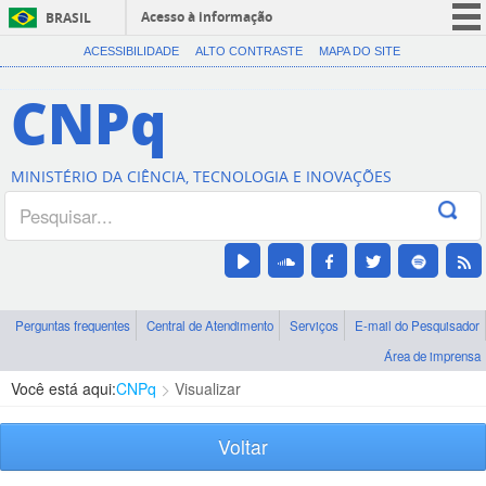
Acesso à informação
BRASIL
CORONAVÍRUS (COVID-19)
ACESSIBILIDADE
ALTO CONTRASTE
MAPA DO SITE
Participe
CNPq
Serviços
Legislação
MINISTÉRIO DA CIÊNCIA, TECNOLOGIA E INOVAÇÕES
Canais
Perguntas frequentes
Central de Atendimento
Serviços
E-mail do Pesquisador
Área de imprensa
Você está aqui:
CNPq
Visualizar
Voltar