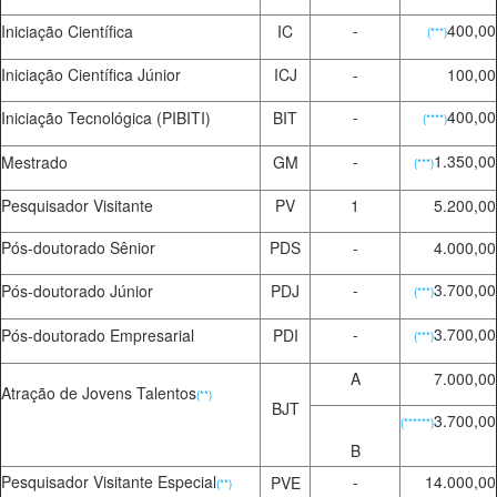
-
400,00
Iniciação Científica
IC
(***)
Iniciação Científica Júnior
ICJ
-
100,00
-
400,00
Iniciação Tecnológica (PIBITI)
BIT
(****)
-
1.350,00
Mestrado
GM
(***)
Pesquisador Visitante
PV
1
5.200,00
Pós-doutorado Sênior
PDS
-
4.000,00
-
3.700,00
Pós-doutorado Júnior
PDJ
(***)
-
3.700,00
Pós-doutorado Empresarial
PDI
(***)
A
7.000,00
Atração de Jovens Talentos
(**)
BJT
3.700,00
(******)
B
Pesquisador Visitante Especial
-
14.000,00
PVE
(**)