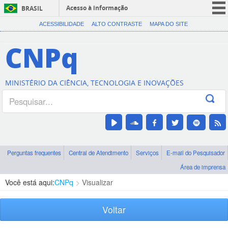
Acesso à informação
BRASIL
CORONAVÍRUS (COVID-19)
ACESSIBILIDADE
ALTO CONTRASTE
MAPA DO SITE
Participe
CNPq
Serviços
Legislação
MINISTÉRIO DA CIÊNCIA, TECNOLOGIA E INOVAÇÕES
Canais
Perguntas frequentes
Central de Atendimento
Serviços
E-mail do Pesquisador
Área de imprensa
Você está aqui:
CNPq
Visualizar
Voltar