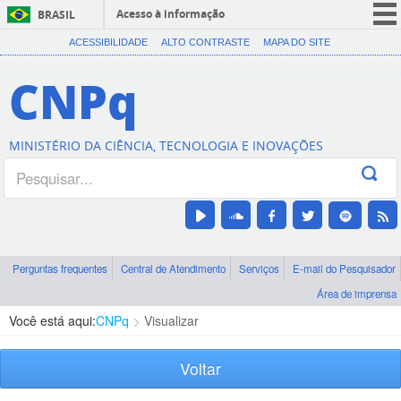
Acesso à informação
BRASIL
CORONAVÍRUS (COVID-19)
ACESSIBILIDADE
ALTO CONTRASTE
MAPA DO SITE
Participe
CNPq
Serviços
Legislação
MINISTÉRIO DA CIÊNCIA, TECNOLOGIA E INOVAÇÕES
Canais
Perguntas frequentes
Central de Atendimento
Serviços
E-mail do Pesquisador
Área de imprensa
Você está aqui:
CNPq
Visualizar
Voltar