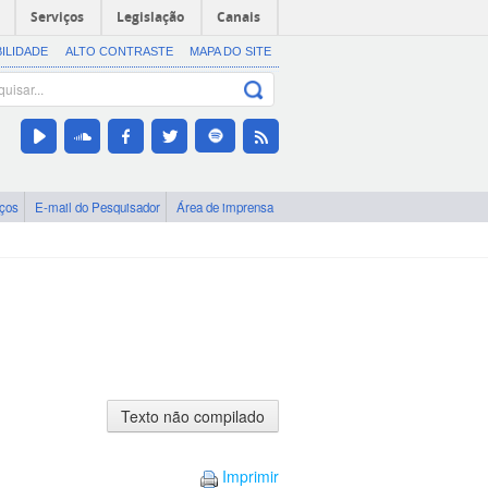
Serviços
Legislação
Canais
BILIDADE
ALTO CONTRASTE
MAPA DO SITE
iços
E-mail do Pesquisador
Área de imprensa
Texto
não
compilado
Imprimir