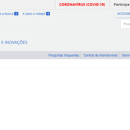
CORONAVÍRUS (COVID-19)
Participe
ra a busca
3
Ir para o rodapé
4
ACESSI
A E INOVAÇÕES
Perguntas frequentes
Central de Atendimento
Serv