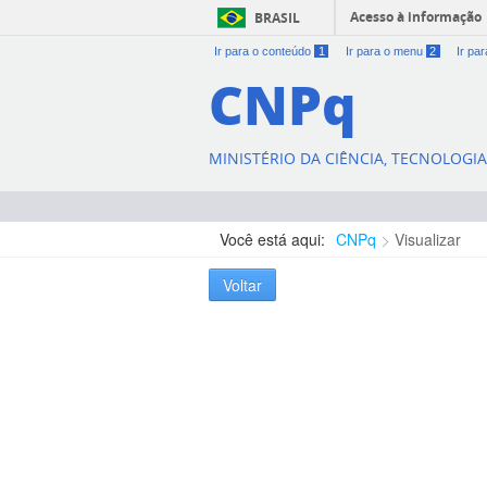
Acesso à informação
BRASIL
Ir para o conteúdo
1
Ir para o menu
2
Ir pa
CNPq
MINISTÉRIO DA CIÊNCIA, TECNOLOGI
Você está aqui:
CNPq
Visualizar
Voltar