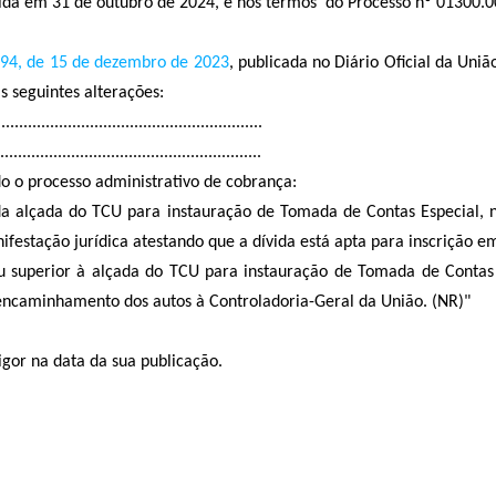
rida em 31 de outubro de 2024, e nos termos do Processo nº 01300.0
594, de 15 de dezembro de 2023
, publicada no Diário Oficial da Uni
s seguintes alterações:
.........................................................
...........................................................
o o processo administrativo de cobrança:
o da alçada do TCU para instauração de Tomada de Contas Especial,
ifestação jurídica atestando que a dívida está apta para inscrição em
l ou superior à alçada do TCU para instauração de Tomada de Conta
encaminhamento dos autos à Controladoria-Geral da União. (NR)"
r na data da sua publicação.