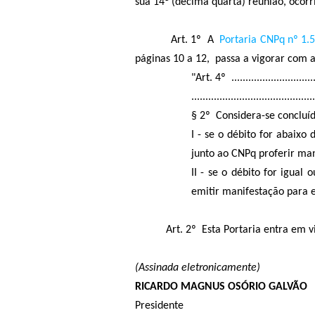
sua 14ª (décima quarta) reunião, ocor
Art. 1º A
Portaria CNPq nº 1.
páginas 10 a 12, passa a vigorar com a
"Art. 4º ................................
............................................
§ 2º Considera-se concluíd
I - se o débito for abaix
junto ao CNPq proferir man
II - se o débito for igua
emitir manifestação para 
Art. 2º Esta Portaria entra em vigo
(Assinada eletronicamente)
RICARDO MAGNUS OSÓRIO GALVÃO
Presidente